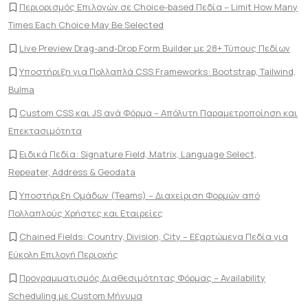
Περιορισμός Επιλογών σε Choice-based Πεδία – Limit How Many
Times Each Choice May Be Selected
Live Preview Drag-and-Drop Form Builder με 28+ Τύπους Πεδίων
Υποστήριξη για Πολλαπλά CSS Frameworks: Bootstrap, Tailwind,
Bulma
Custom CSS και JS ανά Φόρμα – Απόλυτη Παραμετροποίηση και
Επεκτασιμότητα
Ειδικά Πεδία: Signature Field, Matrix, Language Select,
Repeater, Address & Geodata
Υποστήριξη Ομάδων (Teams) – Διαχείριση Φορμών από
Πολλαπλούς Χρήστες και Εταιρείες
Chained Fields: Country, Division, City – Εξαρτώμενα Πεδία για
Εύκολη Επιλογή Περιοχής
Προγραμματισμός Διαθεσιμότητας Φόρμας – Availability
Scheduling με Custom Μήνυμα