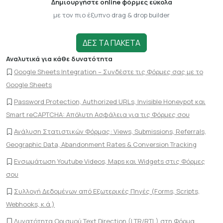
Δημιουργήστε online φόρμες εύκολα
με τον πιο έξυπνο drag & drop builder
ΔΕΣ ΤΑ ΠΑΚΕΤΑ
Αναλυτικά για κάθε δυνατότητα
Google Sheets Integration – Συνδέστε τις Φόρμες σας με το
Google Sheets
Password Protection, Authorized URLs, Invisible Honeypot και
Smart reCAPTCHA: Απόλυτη Ασφάλεια για τις Φόρμες σου
Ανάλυση Στατιστικών Φόρμας: Views, Submissions, Referrals,
Geographic Data, Abandonment Rates & Conversion Tracking
Ενσωμάτωση Youtube Videos, Maps και Widgets στις Φόρμες
σου
Συλλογή Δεδομένων από Εξωτερικές Πηγές (Forms, Scripts,
Webhooks, κ.ά.)
Δυνατότητα Ορισμού Text Direction (LTR/RTL) στη Φόρμα