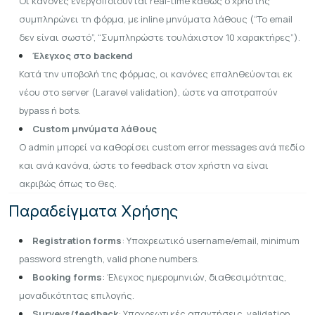
Οι κανόνες ενεργοποιούνται real-time καθώς ο χρήστης
συμπληρώνει τη φόρμα, με inline μηνύματα λάθους (“Το email
δεν είναι σωστό”, “Συμπληρώστε τουλάχιστον 10 χαρακτήρες”).
Έλεγχος στο backend
Κατά την υποβολή της φόρμας, οι κανόνες επαληθεύονται εκ
νέου στο server (Laravel validation), ώστε να αποτραπούν
bypass ή bots.
Custom μηνύματα λάθους
Ο admin μπορεί να καθορίσει custom error messages ανά πεδίο
και ανά κανόνα, ώστε το feedback στον χρήστη να είναι
ακριβώς όπως το θες.
Παραδείγματα Χρήσης
Registration forms
: Υποχρεωτικό username/email, minimum
password strength, valid phone numbers.
Booking forms
: Έλεγχος ημερομηνιών, διαθεσιμότητας,
μοναδικότητας επιλογής.
Surveys/feedback
: Υποχρεωτικές απαντήσεις, validation