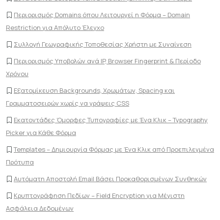
Περιορισμός Domains όπου Λειτουργεί η Φόρμα – Domain
Restriction για Απόλυτο Έλεγχο
Συλλογή Γεωγραφικής Τοποθεσίας Χρήστη με Συναίνεση
Περιορισμός Υποβολών ανά IP, Browser Fingerprint & Περίοδο
Χρόνου
Εξατομίκευση Backgrounds, Χρωμάτων, Spacing και
Γραμματοσειρών χωρίς να γράψεις CSS
Εκατοντάδες Όμορφες Τυπογραφίες με Ένα Κλικ – Typography
Picker για Κάθε Φόρμα
Templates – Δημιουργία Φόρμας με Ένα Κλικ από Προεπιλεγμένα
Πρότυπα
Αυτόματη Αποστολή Email Βάσει Προκαθορισμένων Συνθηκών
Κρυπτογράφηση Πεδίων – Field Encryption για Μέγιστη
Ασφάλεια Δεδομένων