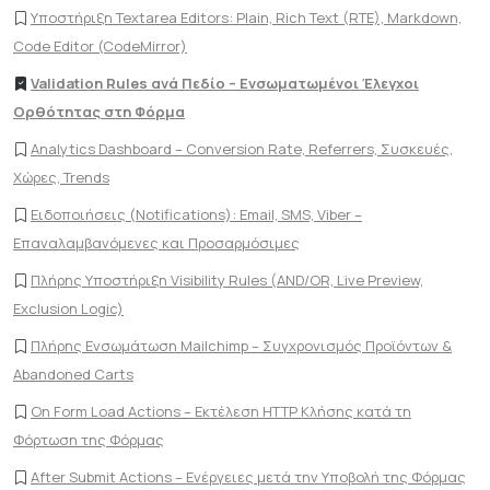
Υποστήριξη Textarea Editors: Plain, Rich Text (RTE), Markdown,
Code Editor (CodeMirror)
Validation Rules ανά Πεδίο – Ενσωματωμένοι Έλεγχοι
Ορθότητας στη Φόρμα
Analytics Dashboard – Conversion Rate, Referrers, Συσκευές,
Χώρες, Trends
Ειδοποιήσεις (Notifications): Email, SMS, Viber –
Επαναλαμβανόμενες και Προσαρμόσιμες
Πλήρης Υποστήριξη Visibility Rules (AND/OR, Live Preview,
Exclusion Logic)
Πλήρης Ενσωμάτωση Mailchimp – Συγχρονισμός Προϊόντων &
Abandoned Carts
On Form Load Actions – Εκτέλεση HTTP Κλήσης κατά τη
Φόρτωση της Φόρμας
After Submit Actions – Ενέργειες μετά την Υποβολή της Φόρμας