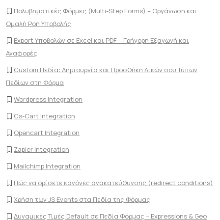
Πολυβηματικές Φόρμες (Multi-Step Forms) – Οργάνωση και
Ομαλή Ροή Υποβολής
Export Υποβολών σε Excel και PDF – Γρήγορη Εξαγωγή και
Αναφορές
Custom Πεδία: Δημιουργία και Προσθήκη Δικών σου Τύπων
Πεδίων στη Φόρμα
Wordpress Integration
Cs-Cart Integration
Opencart Integration
Zapier Integration
Mailchimp Integration
Πώς να ορίσετε κανόνες ανακατεύθυνσης (redirect conditions)
Χρήση των JS Events στα Πεδία της Φόρμας
Δυναμικές Τιμές Default σε Πεδία Φόρμας – Expressions & Geo