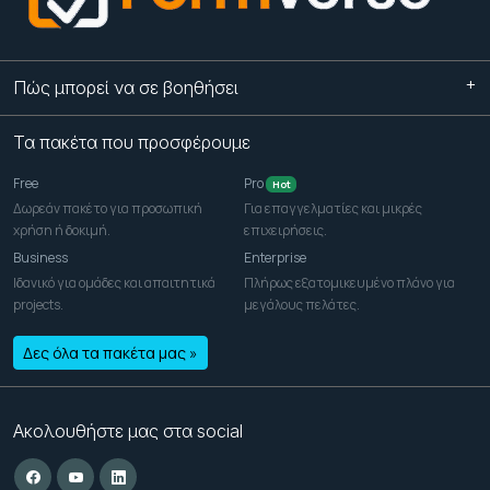
Πώς μπορεί να σε βοηθήσει
Τα πακέτα που προσφέρουμε
Free
Pro
Hot
Δωρεάν πακέτο για προσωπική
Για επαγγελματίες και μικρές
χρήση ή δοκιμή.
επιχειρήσεις.
Business
Enterprise
Ιδανικό για ομάδες και απαιτητικά
Πλήρως εξατομικευμένο πλάνο για
projects.
μεγάλους πελάτες.
Δες όλα τα πακέτα μας »
Ακολουθήστε μας στα social