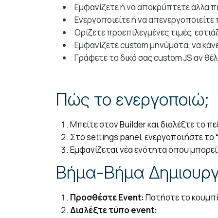
Εμφανίζετε ή να αποκρύπτετε άλλα πε
Ενεργοποιείτε ή να απενεργοποιείτε 
Ορίζετε προεπιλεγμένες τιμές, εστιάζ
Εμφανίζετε custom μηνύματα, να κάνετ
Γράφετε το δικό σας custom JS αν θέ
Πώς το ενεργοποιώ;
Μπείτε στον Builder και διαλέξτε το π
Στο settings panel, ενεργοποιήστε το
Εμφανίζεται νέα ενότητα όπου μπορεί
Βήμα-Βήμα Δημιουργ
Προσθέστε Event:
Πατήστε το κουμπ
Διαλέξτε τύπο event: