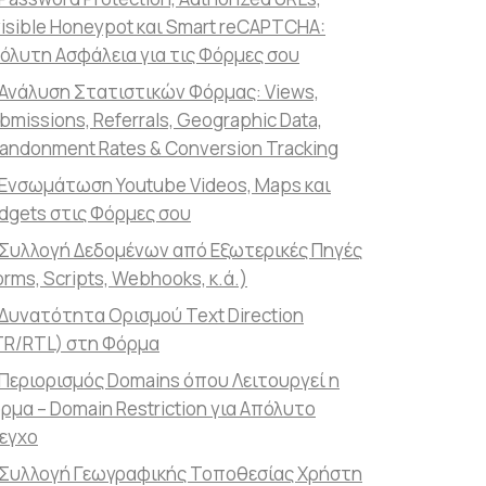
visible Honeypot και Smart reCAPTCHA:
όλυτη Ασφάλεια για τις Φόρμες σου
Ανάλυση Στατιστικών Φόρμας: Views,
bmissions, Referrals, Geographic Data,
andonment Rates & Conversion Tracking
Ενσωμάτωση Youtube Videos, Maps και
dgets στις Φόρμες σου
Συλλογή Δεδομένων από Εξωτερικές Πηγές
orms, Scripts, Webhooks, κ.ά.)
Δυνατότητα Ορισμού Text Direction
TR/RTL) στη Φόρμα
Περιορισμός Domains όπου Λειτουργεί η
ρμα – Domain Restriction για Απόλυτο
εγχο
Συλλογή Γεωγραφικής Τοποθεσίας Χρήστη