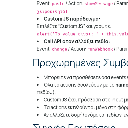
Event:
/ Action:
/ Para
paste
showMessage
χειροκίνητα!
Custom JS παράδειγμα:
Επιλέξτε “Custom JS” και γράψτε:
alert('Το value είναι: ' + this.val
Call API όταν αλλάξει πεδίο:
Event:
/ Action:
/ Para
change
runWebhook
Προχωρημένες Συμβ
Μπορείτε να προσθέσετε όσα events θ
Όλα τα actions δουλεύουν με το
nam
πεδίου).
Custom JS έχει πρόσβαση στο input 
Τα actions εκτελούνται μόνο στη φόρμ
Αν αλλάξετε δομή/ονόματα πεδίων, ε
Συχνές Ερωτήσεις