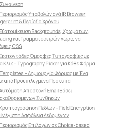
 Συναίνεση
Περιορισμός Υποβολών ανά IP, Browser
ngerprint & Περίοδο Χρόνου
Εξατομίκευση Backgrounds, Χρωμάτων,
acing και Γραμματοσειρών χωρίς να
άψεις CSS
Εκατοντάδες Όμορφες Τυπογραφίες με
α Κλικ – Typography Picker για Κάθε Φόρμα
Templates – Δημιουργία Φόρμας με Ένα
ικ από Προεπιλεγμένα Πρότυπα
Αυτόματη Αποστολή Email Βάσει
οκαθορισμένων Συνθηκών
Κρυπτογράφηση Πεδίων – Field Encryption
α Μέγιστη Ασφάλεια Δεδομένων
Περιορισμός Επιλογών σε Choice-based