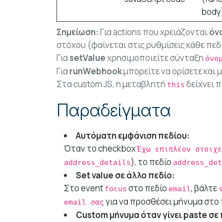
body
Σημείωση:
Για actions που χρειάζονται
όν
στόχου (φαίνεται στις ρυθμίσεις κάθε πεδ
Για
setValue
χρησιμοποιείτε σύνταξη
όνο
Για
runWebhook
μπορείτε να ορίσετε και 
Στα custom JS, η μεταβλητή
δείχνει 
this
Παραδείγματα
Αυτόματη εμφάνιση πεδίου:
Όταν το checkbox
Έχω επιπλέον στοιχε
), το πεδίο
address_details
address_det
Set value σε άλλο πεδίο:
Στο event
στο πεδίο
, βάλτε
focus
email
για να προσθέσει μήνυμα στο
email σας
Custom μήνυμα όταν γίνει paste σε 