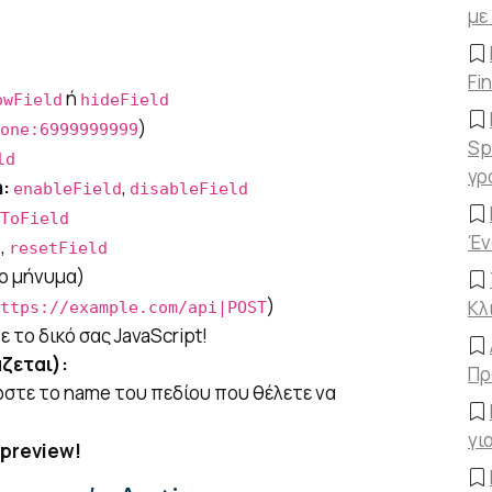
με
Fi
ή
owField
hideField
)
one:6999999999
Sp
ld
γρ
:
,
enableField
disableField
ToField
Έν
,
d
resetField
ο μήνυμα)
)
Κλ
ttps://example.com/api|POST
 το δικό σας JavaScript!
ζεται):
Πρ
ώστε το
name
του πεδίου που θέλετε να
γι
 preview!