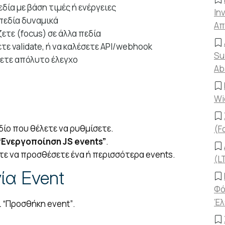
δία με βάση τιμές ή ενέργειες
In
πεδία δυναμικά
Απ
ετε (focus) σε άλλα πεδία
ε validate, ή να καλέσετε API/webhook
Su
λετε απόλυτο έλεγχο
Ab
Wi
εδίο που θέλετε να ρυθμίσετε.
(F
“Ενεργοποίηση JS events”
.
τε να προσθέσετε ένα ή περισσότερα events.
(L
ία Event
Φό
Έλ
ί
“Προσθήκη event”
.