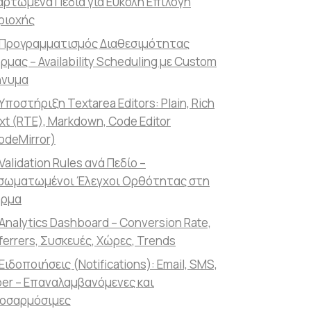
αρτώμενα Πεδία για Εύκολη Επιλογή
ριοχής
Προγραμματισμός Διαθεσιμότητας
ρμας – Availability Scheduling με Custom
νυμα
Υποστήριξη Textarea Editors: Plain, Rich
xt (RTE), Markdown, Code Editor
odeMirror)
Validation Rules ανά Πεδίο –
σωματωμένοι Έλεγχοι Ορθότητας στη
ρμα
Analytics Dashboard – Conversion Rate,
ferrers, Συσκευές, Χώρες, Trends
Ειδοποιήσεις (Notifications): Email, SMS,
ber – Επαναλαμβανόμενες και
οσαρμόσιμες