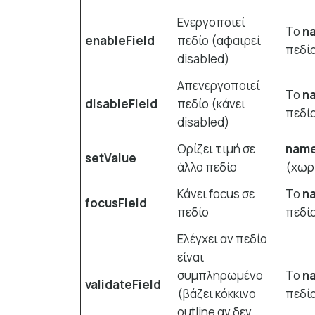
Ενεργοποιεί
Το
n
enableField
πεδίο (αφαιρεί
πεδί
disabled)
Απενεργοποιεί
Το
n
disableField
πεδίο (κάνει
πεδί
disabled)
Ορίζει τιμή σε
name
setValue
άλλο πεδίο
(χωρί
Κάνει focus σε
Το
n
focusField
πεδίο
πεδί
Ελέγχει αν πεδίο
είναι
συμπληρωμένο
Το
n
validateField
(βάζει κόκκινο
πεδί
outline αν δεν