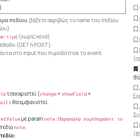
)
ομα πεδίου
, βάζετε ακριβώς το name του πεδίου
ίου).
(χωρίς κενά).
μα:τιμή
μέθοδο (GET ή POST).
πάντα στο input που πυροδότησε το event.
(r
Φό
τσεκαριστεί (
+
+
ία
change
showField
Ex
θα εμφανιστεί.
ails
Συ
με param
setValue
note:Παρακαλώ συμπληρώστε το
 πεδίο
.
note
(I
πεδίο: