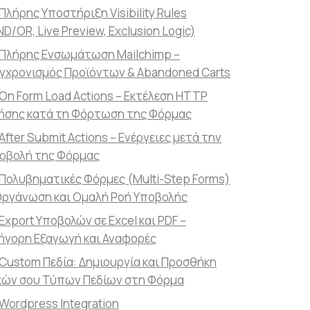
Πλήρης Υποστήριξη Visibility Rules
ND/OR, Live Preview, Exclusion Logic)
Πλήρης Ενσωμάτωση Mailchimp –
γχρονισμός Προϊόντων & Abandoned Carts
On Form Load Actions – Εκτέλεση HTTP
ήσης κατά τη Φόρτωση της Φόρμας
After Submit Actions – Ενέργειες μετά την
οβολή της Φόρμας
Πολυβηματικές Φόρμες (Multi-Step Forms)
Οργάνωση και Ομαλή Ροή Υποβολής
Export Υποβολών σε Excel και PDF –
ήγορη Εξαγωγή και Αναφορές
Custom Πεδία: Δημιουργία και Προσθήκη
κών σου Τύπων Πεδίων στη Φόρμα
Wordpress Integration