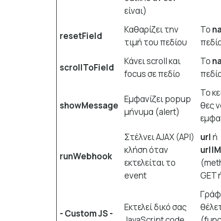
είναι)
Καθαρίζει την
Το
n
resetField
τιμή του πεδίου
πεδί
Κάνει scroll και
Το
n
scrollToField
focus σε πεδίο
πεδί
Το κ
Εμφανίζει popup
showMessage
θες ν
μήνυμα (alert)
εμφα
Στέλνει AJAX (API)
url
ή
κλήση όταν
url|
runWebhook
εκτελείται το
(met
event
GET 
Γράφ
Εκτελεί δικό σας
θέλε
- Custom JS -
JavaScript code
(func