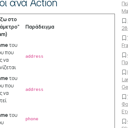
οι ανά Action
Πε
Ma
άζω στο
άμετρο”
Παράδειγμα
28
am)
ame
του
Fr
ου που
address
ς να
Πα
νίζεται
ame
του
La
ου που
Ge
address
ς να
τεί
Φο
Ετ
ame
του
phone
ου