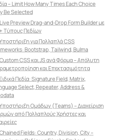
δία – Limit How Many Times Each Choice
y Be Selected
Live Preview Drag-and-Drop Form Builder με
+ Τύπους Πεδίων
Υποστήριξη για Πολλαπλά CSS
ameworks: Bootstrap, Tailwind, Bulma
Custom CSS και JS ανά Φόρμα – Απόλυτη
ραμετροποίηση και Επεκτασιμότητα
Ειδικά Πεδία: Signature Field, Matrix,
nguage Select, Repeater, Address &
odata
Υποστήριξη Ομάδων (Teams) – Διαχείριση
ρμών από Πολλαπλούς Χρήστες και
αιρείες
Chained Fields: Country, Division, City –