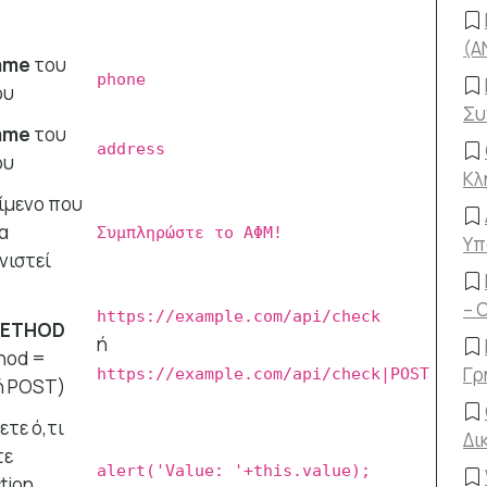
(A
ame
του
phone
ου
Συ
ame
του
address
ου
Κλ
είμενο που
α
Συμπληρώστε το ΑΦΜ!
Υπ
νιστεί
– 
https://example.com/api/check
METHOD
ή
hod =
Γρ
https://example.com/api/check|POST
ή POST)
ετε ό,τι
Δι
τε
alert('Value: '+this.value);
tion