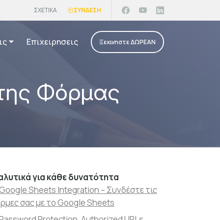
ΣΧΕΤΙΚΑ
ΣΥΝΔΕΣΗ
ις
Επιχειρησεις
Ξεκινηστε ΔΩΡΕΑΝ
 της Φόρμας
αλυτικά για κάθε δυνατότητα
Google Sheets Integration – Συνδέστε τις
ρμες σας με το Google Sheets
Password Protection, Authorized URLs,