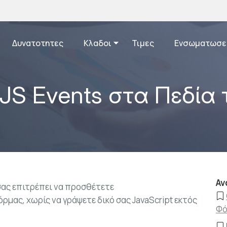
Δυνατοτητες
Κλαδοι
Τιμες
Ενσωματωσε
JS Events στα Πεδία
Αν
σας επιτρέπει να προσθέτετε
ρμας, χωρίς να γράψετε δικό σας JavaScript εκτός
Φό