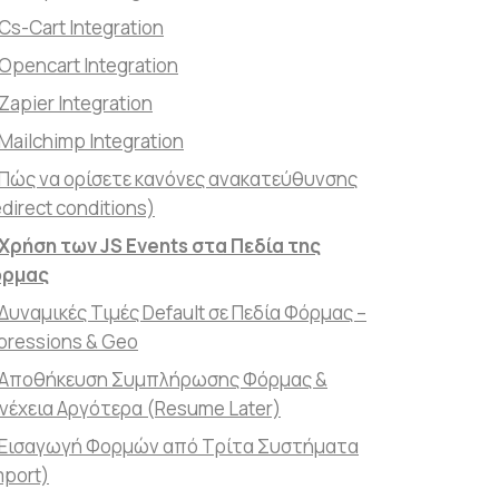
Cs-Cart Integration
Opencart Integration
Zapier Integration
Mailchimp Integration
Πώς να ορίσετε κανόνες ανακατεύθυνσης
edirect conditions)
Χρήση των JS Events στα Πεδία της
ρμας
Δυναμικές Τιμές Default σε Πεδία Φόρμας –
pressions & Geo
Αποθήκευση Συμπλήρωσης Φόρμας &
νέχεια Αργότερα (Resume Later)
Εισαγωγή Φορμών από Τρίτα Συστήματα
mport)