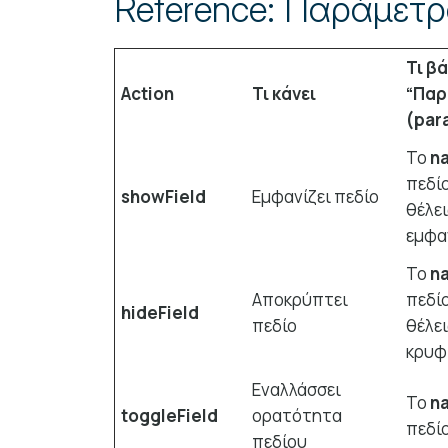
Reference: Παράμετρ
Τι β
Action
Τι κάνει
“Παρ
(par
Το
n
πεδί
showField
Εμφανίζει πεδίο
θέλει
εμφα
Το
n
Αποκρύπτει
πεδί
hideField
πεδίο
θέλει
κρυφ
Εναλλάσσει
Το
n
toggleField
ορατότητα
πεδί
πεδίου