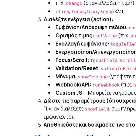
π.χ.
(όταν αλλάζει η τιμή)
change
,
,
,
κλπ.
click
focus
blur
keyup
Διαλέξτε ενέργεια (action):
Εμφάνιση/Απόκρυψη πεδίου:
sh
Ορισμός τιμής:
(π.χ.
setValue
ph
Εναλλαγή εμφάνισης:
toggleFie
Ενεργοποίηση/Απενεργοποίηση
Focus/Scroll:
,
focusField
scroll
Validation/Reset:
validateFiel
Μήνυμα:
(γράφετε τ
showMessage
Webhook/API:
(π.χ.
runWebhook
h
Custom JS:
- Μπορείτε να γράψετε
Δώστε τις παραμέτρους (όπου χρειά
Π.χ. αν διαλέξετε
, συμπληρ
showField
εμφανίζεται.
Αποθηκεύστε και δοκιμάστε live στο