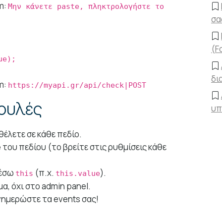
m:
Μην κάνετε paste, πληκτρολογήστε το
σα
(F
ue);
δι
m:
https://myapi.gr/api/check|POST
ουλές
υπ
έλετε σε κάθε πεδίο.
e
του πεδίου (το βρείτε στις ρυθμίσεις κάθε
μέσω
(π.χ.
).
this
this.value
α, όχι στο admin panel.
νημερώστε τα events σας!