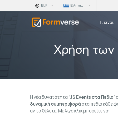
EUR
Ελληνικα
Τι είναι
Χρήση των 
Η νέα δυνατότητα “
JS Events στα Πεδία
” 
δυναμική συμπεριφορά
στα πεδία κάθε φό
αν το θέλετε. Με λίγα κλικ μπορείτε να: