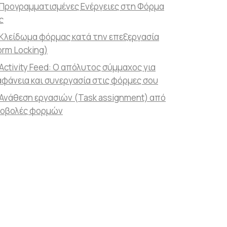
Προγραμματισμένες Ενέργειες στη Φόρμα
ς
Κλείδωμα φόρμας κατά την επεξεργασία
orm Locking)
Activity Feed: Ο απόλυτος σύμμαχος για
αφάνεια και συνεργασία στις φόρμες σου
Ανάθεση εργασιών (Task assignment) από
οβολές φορμών