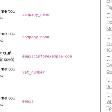
Εξ
Πε
ame
του
company_name
ου
Φό
Μή
ame
του
company_name
ου
Te
(C
:τιμή
email:info@example.com
ς κενά)
Εν
ame
του
Φό
vat_number
ου
Re
ame
του
Vi
email
ου
Πρ