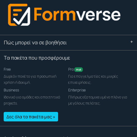
Πώς μπορεί να σε βοηθήσει
Τα πακέτα που προσφέρουμε
Free
Pro
Hot
Δωρεάν πακέτο για προσωπική
Για επαγγελματίες και μικρές
χρήση ή δοκιμή.
επιχειρήσεις.
Business
Enterprise
Ιδανικό για ομάδες και απαιτητικά
Πλήρως εξατομικευμένο πλάνο για
projects.
μεγάλους πελάτες.
Δες όλα τα πακέτα μας »