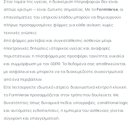
Στον τομέα της υγείας, η διαχείριση πληροφοριών δεν είναι
απλώς κρίσιμη — είναι ζωτικής σημασίας. Με το
FormVerse
, οι
επαγγελματίες του ιατρικού κλάδου μπορούν να δημιουργούν
πλήρως προσαρμοσμένες φόρμες για κάθε ανάγκη, χωρίς
τεχνικές γνώσεις.
Από
φόρμες ραντεβού
και
συγκατάθεσης ασθενών
μέχρι
ηλεκτρονικές δηλώσεις ιστορικού υγείας
και
αναφορές
περιστατικών
, η πλατφόρμα μας προσφέρει ταχύτητα, ευκολία
και συμμόρφωση με τον GDPR. Τα δεδομένα σας αποθηκεύονται
με ασφάλεια και μπορείτε να τα διαχειρίζεστε συγκεντρωτικά
από ένα περιβάλλον.
Είτε λειτουργείτε ιδιωτικό ιατρείο, διαγνωστικό κέντρο ή κλινική,
το FormVerse προσαρμόζεται στον τρόπο που δουλεύετε. Με
δυνατότητες όπως δυναμικά πεδία, υπογραφές, conditional logic
και αυτόματες ειδοποιήσεις, η εμπειρία του ασθενούς γίνεται
σύγχρονη και επαγγελματική.