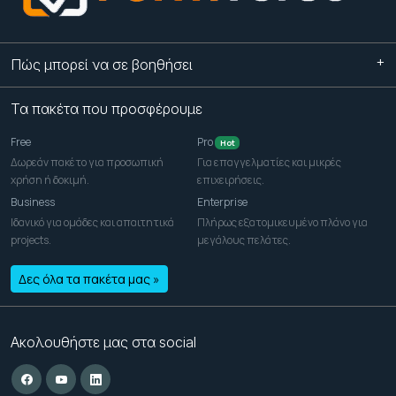
Πώς μπορεί να σε βοηθήσει
Τα πακέτα που προσφέρουμε
Free
Pro
Hot
Δωρεάν πακέτο για προσωπική
Για επαγγελματίες και μικρές
χρήση ή δοκιμή.
επιχειρήσεις.
Business
Enterprise
Ιδανικό για ομάδες και απαιτητικά
Πλήρως εξατομικευμένο πλάνο για
projects.
μεγάλους πελάτες.
Δες όλα τα πακέτα μας »
Ακολουθήστε μας στα social