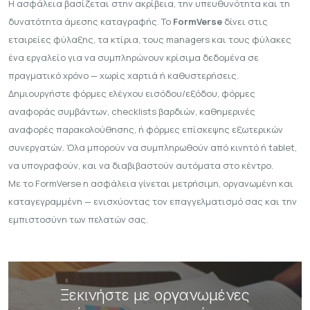
Η ασφάλεια βασίζεται στην ακρίβεια, την υπευθυνότητα και τη
δυνατότητα άμεσης καταγραφής. Το
FormVerse
δίνει στις
εταιρείες φύλαξης, τα κτίρια, τους managers και τους φύλακες
ένα εργαλείο για να συμπληρώνουν κρίσιμα δεδομένα σε
πραγματικό χρόνο — χωρίς χαρτιά ή καθυστερήσεις.
Δημιουργήστε
φόρμες ελέγχου εισόδου/εξόδου
,
φόρμες
αναφοράς συμβάντων
,
checklists βαρδιών
,
καθημερινές
αναφορές παρακολούθησης
, ή
φόρμες επίσκεψης εξωτερικών
συνεργατών
. Όλα μπορούν να συμπληρωθούν από κινητό ή tablet,
να υπογραφούν, και να διαβιβαστούν αυτόματα στο κέντρο.
Με το FormVerse η ασφάλεια γίνεται μετρήσιμη, οργανωμένη και
καταγεγραμμένη — ενισχύοντας τον επαγγελματισμό σας και την
εμπιστοσύνη των πελατών σας.
Ξεκινήστε με οργανωμένες