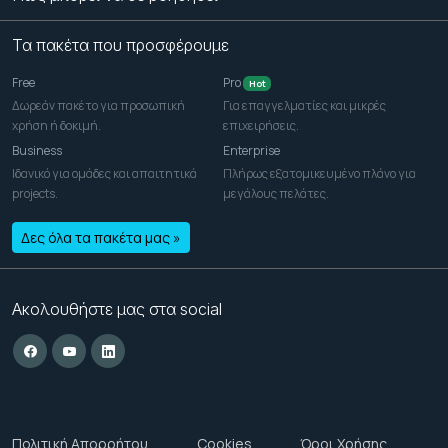
Τα πακέτα που προσφέρουμε
Free
Pro
Hot
Δωρεάν πακέτο για προσωπική
Για επαγγελματίες και μικρές
χρήση ή δοκιμή.
επιχειρήσεις.
Business
Enterprise
Ιδανικό για ομάδες και απαιτητικά
Πλήρως εξατομικευμένο πλάνο για
projects.
μεγάλους πελάτες.
Δες όλα τα πακέτα μας »
Ακολουθήστε μας στα social
Πολιτική Απορρήτου
Cookies
Όροι Χρήσης