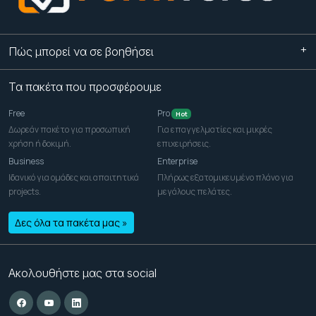
Πώς μπορεί να σε βοηθήσει
Τα πακέτα που προσφέρουμε
Free
Pro
Hot
Δωρεάν πακέτο για προσωπική
Για επαγγελματίες και μικρές
χρήση ή δοκιμή.
επιχειρήσεις.
Business
Enterprise
Ιδανικό για ομάδες και απαιτητικά
Πλήρως εξατομικευμένο πλάνο για
projects.
μεγάλους πελάτες.
Δες όλα τα πακέτα μας »
Ακολουθήστε μας στα social