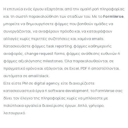
Η επιτυχία ενός έργου εξαρτάται από την ομαλή ροή πληροφορίας
και τη σωστή παρακολούθηση των σταδίων του. Με το
FormVerse
,
μπορείτε να δημιουργήσετε φόρμες που βοηθούν ομάδες να
συνεργάζονται, να αναφέρουν πρόοδο και να καταγράφουν
αλλαγές χωρίς περιττές συζητήσεις και χαμένα emails.
Κατασκευάστε
φόρμες task reporting
,
φόρμες καθημερινής
αναφοράς
,
change request forms
,
φόρμες ανάθεσης ευθυνών
ή
φόρμες αξιολόγησης milestones
. Όλα παρακολουθούνται σε
πραγματικό χρόνο και εξάγονται σε Excel, PDF ή αποστέλλονται
αυτόματα σε email/slack.
Είτε είστε PM σε digital agency, είτε διαχειρίζεστε
κατασκευαστικά έργα ή software development, το FormVerse σας
δίνει τον έλεγχο της πληροφορίας χωρίς να μπλέκεστε με
πολύπλοκα εργαλεία διαχείρισης έργων. Απλό, γρήγορο,
λειτουργικό.