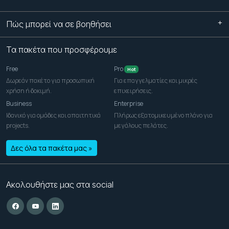
Πώς μπορεί να σε βοηθήσει
Τα πακέτα που προσφέρουμε
Free
Pro
Hot
Δωρεάν πακέτο για προσωπική
Για επαγγελματίες και μικρές
χρήση ή δοκιμή.
επιχειρήσεις.
Business
Enterprise
Ιδανικό για ομάδες και απαιτητικά
Πλήρως εξατομικευμένο πλάνο για
projects.
μεγάλους πελάτες.
Δες όλα τα πακέτα μας »
Ακολουθήστε μας στα social