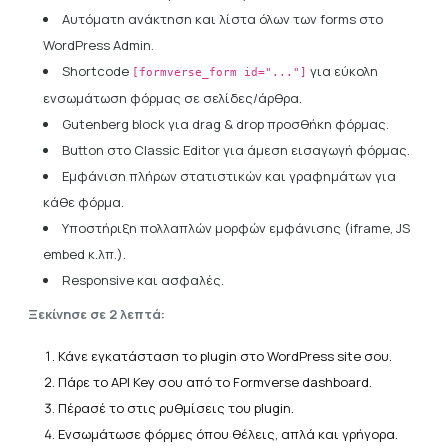
Αυτόματη ανάκτηση και λίστα όλων των forms στο
WordPress Admin.
Shortcode
για εύκολη
[formverse_form id="..."]
ενσωμάτωση φόρμας σε σελίδες/άρθρα.
Gutenberg block για drag & drop προσθήκη φόρμας.
Button στο Classic Editor για άμεση εισαγωγή φόρμας.
Εμφάνιση πλήρων στατιστικών και γραφημάτων για
κάθε φόρμα.
Υποστήριξη πολλαπλών μορφών εμφάνισης (iframe, JS
embed κ.λπ.).
Responsive και ασφαλές.
Ξεκίνησε σε 2 λεπτά:
Κάνε εγκατάσταση το plugin στο WordPress site σου.
Πάρε το API Key σου από το Formverse dashboard.
Πέρασέ το στις ρυθμίσεις του plugin.
Ενσωμάτωσε φόρμες όπου θέλεις, απλά και γρήγορα.