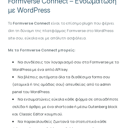
Formverse Connect – Ενσωμάτωση
με WordPress
Το
Formverse Connect
είναι το επίσημο plugin που φέρνει
όλη τη δύναμη της πλατφόρμας Formverse στο WordPress
site σου, εύκολα και με απόλυτη ασφάλεια.
Με το Formverse Connect μπορείς:
Να συνδέσεις τον λογαριασμό σου στο Formverse με το
WordPress με ένα απλό API key.
Να βλέπεις αυτόματα όλα τα διαθέσιμα forms σου
(ατομικά ή της ομάδας σου) απευθείας από το admin
panel του WordPress.
Να ενσωματώνεις εύκολα κάθε φόρμα σε οποιαδήποτε
σελίδα ή άρθρο, με ένα shortcode ή μέσω Gutenberg block
και Classic Editor κουμπιού.
Να παρακολουθείς ζωντανά τα στατιστικά κάθε