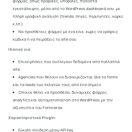
φόρμας, όπως προβολές, υποβολές, ποσοστά
εγκατάλειψης, μέσα από το WordPress dashboard σου, με
πλήρη γραφική ανάλυση (trends, πηγές, περιηγητές, χώρες
κ.λπ.).
Να προσθέτεις φόρμες με ένα κλικ, χωρίς να γράψεις
κώδικα ή να πειράξεις το site σου.
Ιδανικό για:
Επιχειρήσεις που συλλέγουν δεδομένα από πολλαπλά
site.
Agencies που θέλουν να διαχειρίζονται όλα τα forms
και τα leads των πελατών τους από ένα σημείο.
Όποιον θέλει να προσθέσει δυναμικές φόρμες,
analytics και αυτοματοποίηση στο WordPress, με την
αξιοπιστία του Formverse.
Χαρακτηριστικά Plugin:
Εύκολη σύνδεση μέσω API Key.