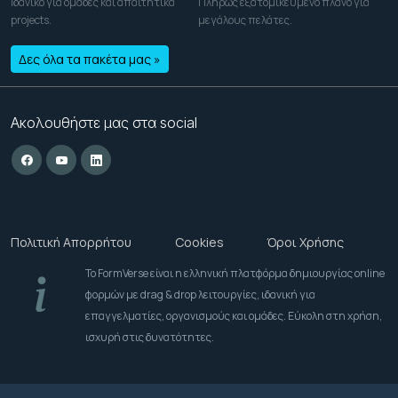
Ιδανικό για ομάδες και απαιτητικά
Πλήρως εξατομικευμένο πλάνο για
projects.
μεγάλους πελάτες.
Δες όλα τα πακέτα μας »
Ακολουθήστε μας στα social
Πολιτική Απορρήτου
Cookies
Όροι Χρήσης
Το FormVerse είναι η ελληνική πλατφόρμα δημιουργίας online
φορμών με drag & drop λειτουργίες, ιδανική για
επαγγελματίες, οργανισμούς και ομάδες. Εύκολη στη χρήση,
ισχυρή στις δυνατότητες.