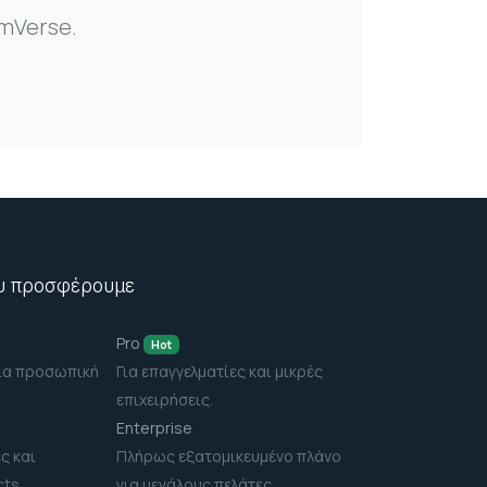
rmVerse.
υ προσφέρουμε
Pro
Hot
ια προσωπική
Για επαγγελματίες και μικρές
επιχειρήσεις.
Enterprise
ς και
Πλήρως εξατομικευμένο πλάνο
cts.
για μεγάλους πελάτες.