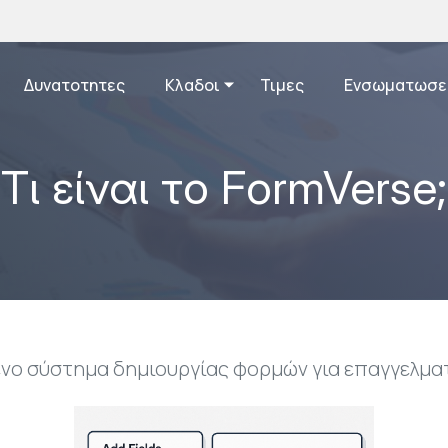
Δυνατοτητες
Κλαδοι
Τιμες
Ενσωματωσε
Τι είναι το FormVerse;
νο σύστημα δημιουργίας φορμών για επαγγελματ