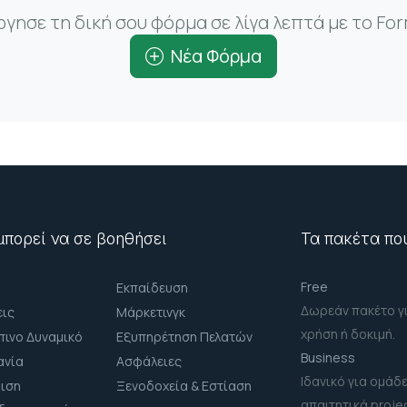
γησε τη δική σου φόρμα σε λίγα λεπτά με το Fo
Νέα Φόρμα
πορεί να σε βοηθήσει
Τα πακέτα πο
Free
Εκπαίδευση
Δωρεάν πακέτο γ
ις
Μάρκετινγκ
χρήση ή δοκιμή.
ινο Δυναμικό
Εξυπηρέτηση Πελατών
Business
ανία
Ασφάλειες
Ιδανικό για ομάδε
ιση
Ξενοδοχεία & Εστίαση
απαιτητικά proje