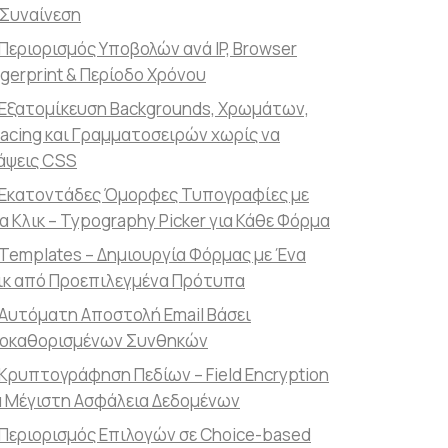
 Συναίνεση
Περιορισμός Υποβολών ανά IP, Browser
ngerprint & Περίοδο Χρόνου
Εξατομίκευση Backgrounds, Χρωμάτων,
acing και Γραμματοσειρών χωρίς να
άψεις CSS
Εκατοντάδες Όμορφες Τυπογραφίες με
α Κλικ – Typography Picker για Κάθε Φόρμα
Templates – Δημιουργία Φόρμας με Ένα
ικ από Προεπιλεγμένα Πρότυπα
Αυτόματη Αποστολή Email Βάσει
οκαθορισμένων Συνθηκών
Κρυπτογράφηση Πεδίων – Field Encryption
α Μέγιστη Ασφάλεια Δεδομένων
Περιορισμός Επιλογών σε Choice-based