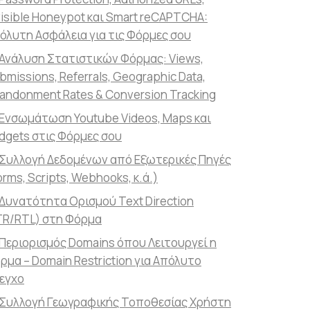
visible Honeypot και Smart reCAPTCHA:
όλυτη Ασφάλεια για τις Φόρμες σου
Ανάλυση Στατιστικών Φόρμας: Views,
bmissions, Referrals, Geographic Data,
andonment Rates & Conversion Tracking
Ενσωμάτωση Youtube Videos, Maps και
dgets στις Φόρμες σου
Συλλογή Δεδομένων από Εξωτερικές Πηγές
orms, Scripts, Webhooks, κ.ά.)
Δυνατότητα Ορισμού Text Direction
TR/RTL) στη Φόρμα
Περιορισμός Domains όπου Λειτουργεί η
ρμα – Domain Restriction για Απόλυτο
εγχο
Συλλογή Γεωγραφικής Τοποθεσίας Χρήστη