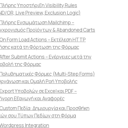
Πλήρης Υποστήριξη Visibility Rules
ND/OR, Live Preview, Exclusion Logic)
Πλήρης Ενσωμάτωση Mailchimp –
γχρονισμός Προϊόντων & Abandoned Carts
On Form Load Actions – Εκτέλεση HTTP
ήσης κατά τη Φόρτωση της Φόρμας
After Submit Actions – Ενέργειες μετά την
οβολή της Φόρμας
Πολυβηματικές Φόρμες (Multi-Step Forms)
Οργάνωση και Ομαλή Ροή Υποβολής
Export Υποβολών σε Excel και PDF –
ήγορη Εξαγωγή και Αναφορές
Custom Πεδία: Δημιουργία και Προσθήκη
κών σου Τύπων Πεδίων στη Φόρμα
Wordpress Integration