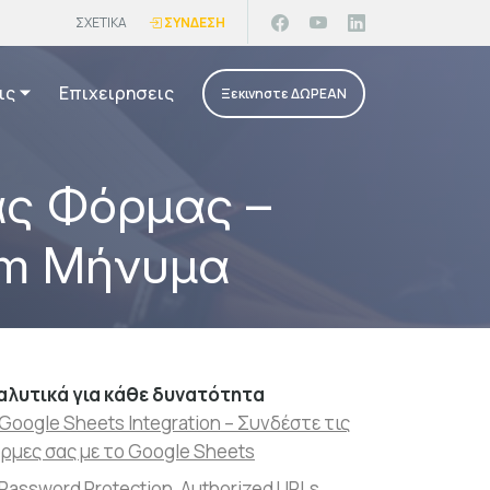
ΣΧΕΤΙΚΑ
ΣΥΝΔΕΣΗ
ις
Επιχειρησεις
Ξεκινηστε ΔΩΡΕΑΝ
ας Φόρμας –
tom Μήνυμα
αλυτικά για κάθε δυνατότητα
Google Sheets Integration – Συνδέστε τις
ρμες σας με το Google Sheets
Password Protection, Authorized URLs,