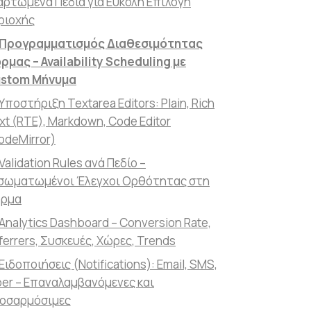
αρτώμενα Πεδία για Εύκολη Επιλογή
ριοχής
Προγραμματισμός Διαθεσιμότητας
ρμας – Availability Scheduling με
stom Μήνυμα
Υποστήριξη Textarea Editors: Plain, Rich
xt (RTE), Markdown, Code Editor
odeMirror)
Validation Rules ανά Πεδίο –
σωματωμένοι Έλεγχοι Ορθότητας στη
ρμα
Analytics Dashboard – Conversion Rate,
ferrers, Συσκευές, Χώρες, Trends
Ειδοποιήσεις (Notifications): Email, SMS,
ber – Επαναλαμβανόμενες και
οσαρμόσιμες