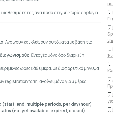
με
 διαθεσιμότητας ανά πάσα στιγμή χωρίς deploy ή
Fi
Sp
γρ
ιο
: Ανοίγουν και κλείνουν αυτόματα με βάση τις
 διαγωνισμούς
: Ενεργές μόνο όσο διαρκεί η
Έν
κεκριμένες ώρες κάθε μέρα, με διαφορετικό μήνυμα
Κλ
iday registration form, ανοίγει μόνο για 3 μέρες.
Πρ
γι
start, end, multiple periods, per day/hour)
atus (not yet available, expired, closed)