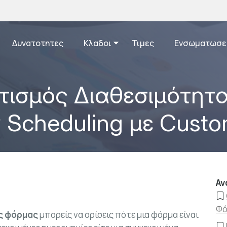
Δυνατοτητες
Κλαδοι
Τιμες
Ενσωματωσε
ισμός Διαθεσιμότητ
ity Scheduling με Cus
Αν
Φό
ς φόρμας
μπορείς να ορίσεις πότε μια φόρμα είναι