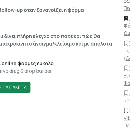
Εξ
Πε
α follow-up όταν ξανανοίξει η φόρμα
Φό
Cu
 δίνει πλήρη έλεγχο στο πότε και πώς θα
α χειροκίνητο άνοιγμα/κλείσιμο και με απόλυτα
Te
(C
 online φόρμες εύκολα
πνο drag & drop builder
Εν
Φό
Σ ΤΑ ΠΑΚΕΤΑ
Re
Vi
Πρ