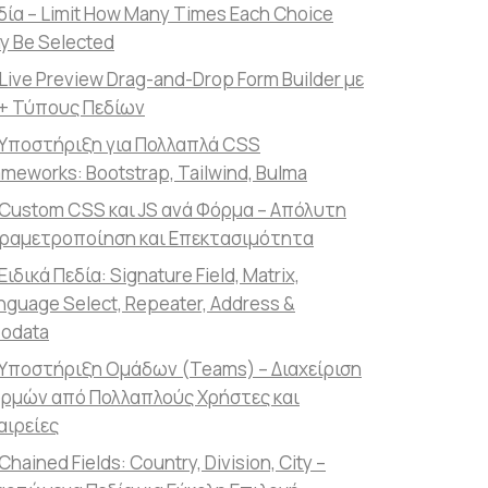
δία – Limit How Many Times Each Choice
y Be Selected
Live Preview Drag-and-Drop Form Builder με
+ Τύπους Πεδίων
Υποστήριξη για Πολλαπλά CSS
ameworks: Bootstrap, Tailwind, Bulma
Custom CSS και JS ανά Φόρμα – Απόλυτη
ραμετροποίηση και Επεκτασιμότητα
Ειδικά Πεδία: Signature Field, Matrix,
nguage Select, Repeater, Address &
odata
Υποστήριξη Ομάδων (Teams) – Διαχείριση
ρμών από Πολλαπλούς Χρήστες και
αιρείες
Chained Fields: Country, Division, City –