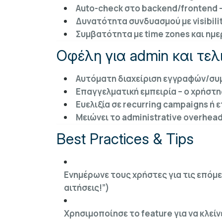
Auto-check στο backend/frontend –
Δυνατότητα συνδυασμού με visibilit
Συμβατότητα με time zones και ημερ
Οφέλη για admin και τελ
Αυτόματη διαχείριση εγγραφών/συμ
Επαγγελματική εμπειρία – ο χρήστ
Ευελιξία σε recurring campaigns ή 
Μειώνει το administrative overhead
Best Practices & Tips
Ενημέρωνε τους χρήστες για τις επόμε
αιτήσεις!”)
Χρησιμοποίησε το feature για να κλεί