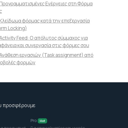
Προγραμματισμένες Ενέργειες στη Φόρμα
ς
Κλείδωμα φόρμας κατά την επεξεργασία
orm Locking)
Activity Feed: Ο απόλυτος σύμμαχος για
αφάνεια και συνεργασία στις φόρμες σου
Ανάθεση εργασιών (Task assignment) από
οβολές φορμών
υ προσφέρουμε
Pro
Hot
ια προσωπική
Για επαγγελματίες και μικρές