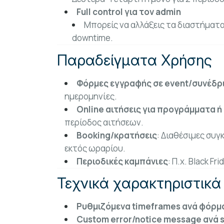
Full control για τον admin
Μπορείς να αλλάξεις τα διαστήματα
downtime.
Παραδείγματα Χρήσης
Φόρμες εγγραφής σε event/συνέδρ
ημερομηνίες.
Online αιτήσεις για προγράμματα ή
περίοδος αιτήσεων.
Booking/κρατήσεις
: Διαθέσιμες συγ
εκτός ωραρίου.
Περιοδικές καμπάνιες
: Π.χ. Black Fr
Τεχνικά χαρακτηριστικά
Ρυθμιζόμενα timeframes ανά φόρμα (
Custom error/notice message ανά st