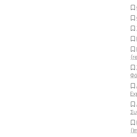
(r
Φό
Ex
Συ
(I