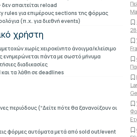
Πε
 δεν απαιτείται reload
Ma
y rules για επιμέρους sections της φόρμας
ολόγια (π.χ. για διεθνή events)
28
ικό χρήστη
μετοχών χωρίς χειροκίνητο άνοιγμα/κλείσιμο
Fr
ης ενημερώνεται πάντα με σωστό μήνυμα
ετήσιες διαδικασίες
Πα
 και τα λάθη σε deadlines
La
Ge
νες περιόδους (“Δείτε πότε θα ξανανοίξουν οι
Φο
Ετ
νεις φόρμες αυτόματα μετά από sold out/event