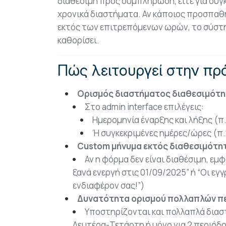
διαθέσιμη προς συμπλήρωση, είτε για συγκ
χρονικά διαστήματα. Αν κάποιος προσπαθ
εκτός των επιτρεπόμενων ωρών, το σύστη
καθορίσει.
Πώς λειτουργεί στην πρ
Ορισμός διαστήματος διαθεσιμότ
Στο admin interface επιλέγεις:
Ημερομηνία έναρξης και λήξης (π.
Ή συγκεκριμένες ημέρες/ώρες (π.
Custom μήνυμα εκτός διαθεσιμότη
Αν η φόρμα δεν είναι διαθέσιμη, εμ
ξανά ενεργή στις 01/09/2025” ή “Οι ε
ενδιαφέρον σας!”)
Δυνατότητα ορισμού πολλαπλών π
Υποστηρίζονται και πολλαπλά διασ
Δευτέρα-Τετάρτη ή μόνο για 2 περιόδο