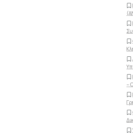
(A
Συ
Κλ
Υπ
– 
Γρ
Δι