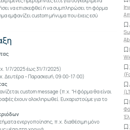
εκριμένες ημερομηνίες είτε για συγκεκριμένα
In
ήσει να επισκεφθεί ή να συμπληρώσει τη φόρμα
Απ
μα εμφανίζει custom μήνυμα που έχεις εσύ
Su
άξη
Ab
ητας
Wi
χ. 1/7/2025 έως 31/7/2025)
(F
χ. Δευτέρα – Παρασκευή, 09:00-17:00)
τας
φανίζεται custom message (π.χ. “Η φόρμα θα είναι
(L
γγραφές έχουν ολοκληρωθεί. Ευχαριστούμε για το
Φό
εριόδων
Έλ
τήματα ενεργοποίησης, π.χ. διαθέσιμη μόνο
υς μέσα στη χρονιά.