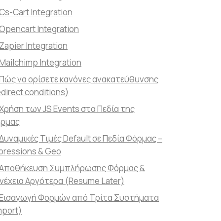
Cs-Cart Integration
Opencart Integration
Zapier Integration
Mailchimp Integration
Πώς να ορίσετε κανόνες ανακατεύθυνσης
edirect conditions)
Χρήση των JS Events στα Πεδία της
ρμας
Δυναμικές Τιμές Default σε Πεδία Φόρμας –
pressions & Geo
Αποθήκευση Συμπλήρωσης Φόρμας &
νέχεια Αργότερα (Resume Later)
Εισαγωγή Φορμών από Τρίτα Συστήματα
mport)