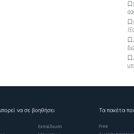
σα
(F
δι
υπ
πορεί να σε βοηθήσει
Τα πακέτα πο
Free
Εκπαίδευση
Δωρεάν πακέτο γ