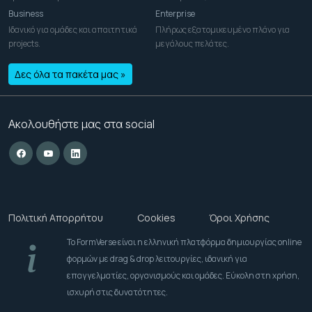
Business
Enterprise
Ιδανικό για ομάδες και απαιτητικά
Πλήρως εξατομικευμένο πλάνο για
projects.
μεγάλους πελάτες.
Δες όλα τα πακέτα μας »
Ακολουθήστε μας στα social
Πολιτική Απορρήτου
Cookies
Όροι Χρήσης
Το FormVerse είναι η ελληνική πλατφόρμα δημιουργίας online
φορμών με drag & drop λειτουργίες, ιδανική για
επαγγελματίες, οργανισμούς και ομάδες. Εύκολη στη χρήση,
ισχυρή στις δυνατότητες.