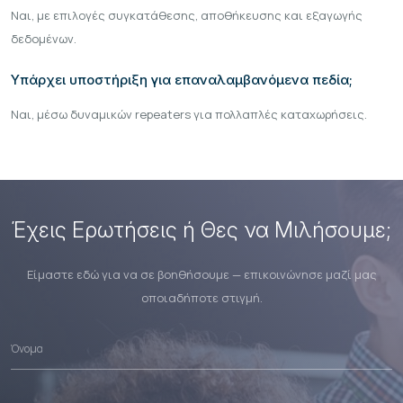
Ναι, με επιλογές συγκατάθεσης, αποθήκευσης και εξαγωγής
δεδομένων.
Υπάρχει υποστήριξη για επαναλαμβανόμενα πεδία;
Ναι, μέσω δυναμικών repeaters για πολλαπλές καταχωρήσεις.
Έχεις Ερωτήσεις ή Θες να Μιλήσουμε;
Είμαστε εδώ για να σε βοηθήσουμε — επικοινώνησε μαζί μας
οποιαδήποτε στιγμή.